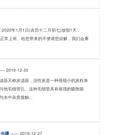
2020年1月1日(农历十二月初七)放假1天，
初八)正常上班。给您带来的不便请您谅解，我们会秉
— 2019-12-30
滤器又称炭滤器，活性炭是一种很细小的炭粒单
叫他毛细管孔。这种毛细管具有很强的吸附能
水中杂质接触...
个步骤
—— 2019-12-27