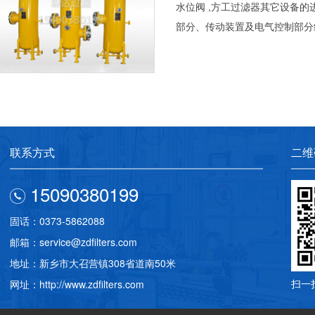
水位阀 ,方工过滤器其它设备
部分、传动装置及电气控制部分组
联系方式
二维
15090380199
固话：0373-5862088
邮箱：service@zdfilters.com
地址：新乡市大召营镇308省道南50米
扫一
网址：http://www.zdfilters.com