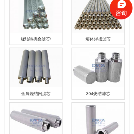
烧结毡折叠滤芯\
熔体焊接滤芯
金属烧结网滤芯
304烧结滤芯