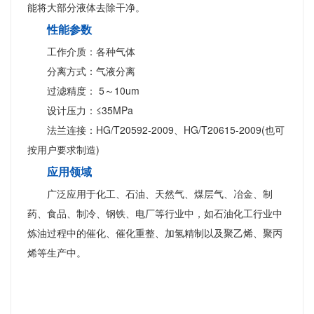
能将大部分液体去除干净。
性能参数
工作介质：各种气体
分离方式：气液分离
过滤精度： 5～10um
设计压力：≤35MPa
法兰连接：HG/T20592-2009、HG/T20615-2009(也可
按用户要求制造)
应用领域
广泛应用于化工、石油、天然气、煤层气、冶金、制
药、食品、制冷、钢铁、电厂等行业中，如石油化工行业中
炼油过程中的催化、催化重整、加氢精制以及聚乙烯、聚丙
烯等生产中。
气液分离过滤器，气固分离过滤器、液固分离
过滤器、原料气过滤器、净化器过滤器、粉尘过滤器、聚结
过滤器、溶液过滤器、机械过滤器、活性炭过滤器、TEG预
过滤器、TEG后过滤器、MEDA预过滤器、MEDA后过滤